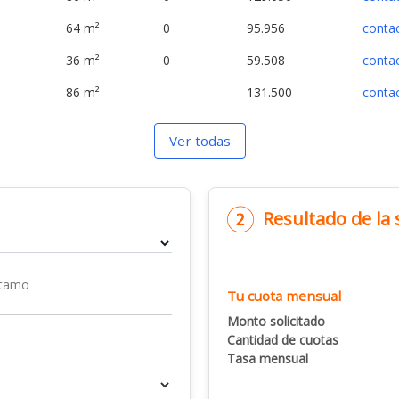
64 m²
0
95.956
conta
36 m²
0
59.508
conta
86 m²
131.500
conta
Ver todas
Resultado de la
stamo
Tu cuota mensual
Monto solicitado
Cantidad de cuotas
Tasa mensual