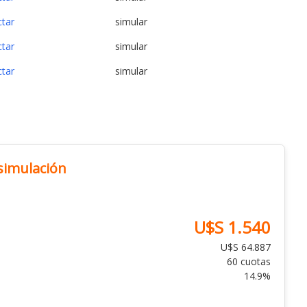
ctar
simular
ctar
simular
ctar
simular
 simulación
U$S 1.540
U$S 64.887
60 cuotas
14.9%