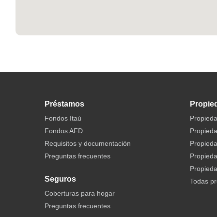
Préstamos
Propie
Fondos Itaú
Propieda
Fondos AFD
Propieda
Requisitos y documentación
Propied
Preguntas frecuentes
Propied
Propieda
Seguros
Todas p
Coberturas para hogar
Preguntas frecuentes