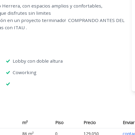
o Herrera, con espacios amplios y confortables,
ue disfrutes sin limites
rsión en un proyecto terminado! COMPRANDO ANTES DEL
s con ITAU .
Lobby con doble altura
Coworking
m²
Piso
Precio
Enviar
86 m²
0
129.050
conta