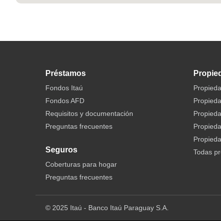
Préstamos
Propie
Fondos Itaú
Propieda
Fondos AFD
Propieda
Requisitos y documentación
Propied
Preguntas frecuentes
Propied
Propieda
Seguros
Todas p
Coberturas para hogar
Preguntas frecuentes
© 2025 Itaú - Banco Itaú Paraguay S.A.