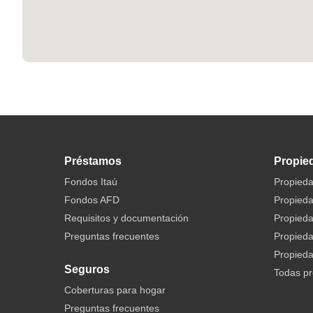
Préstamos
Propie
Fondos Itaú
Propieda
Fondos AFD
Propieda
Requisitos y documentación
Propied
Preguntas frecuentes
Propied
Propieda
Seguros
Todas p
Coberturas para hogar
Preguntas frecuentes